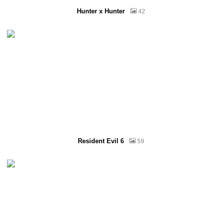
Hunter x Hunter
42
Resident Evil 6
59