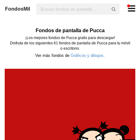
FondosMil
Fondos de pantalla de Pucca
¡Los mejores fondos de Pucca gratis para descargar!
Disfruta de los siguientes 61 fondos de pantalla de Pucca para tu móvil
o escritorio.
Ver más fondos de
Gráficos y dibujos
.