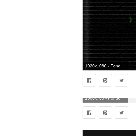
1920x1080 - Fondo de pantalla de 1920x1080. Fondo para computadora HD 1080p de programación.
1366x768 - Fondo de pantalla de 1366x768. Imágen de programación.