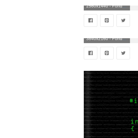
2560x1440 - Fondo de pantalla de 2560x1440. Fondo de pantalla 2K de programación.
3840x2160 - Fondo de pantalla de 3840x2160. Fondo de pantalla 4K Ultra HD de programación.