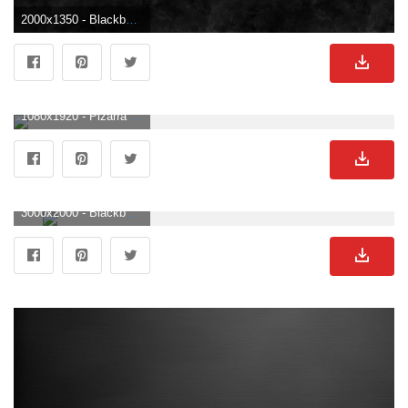
2000x1350 - Blackboard 1 - Revestimientos de paredes / papeles pintados de Architects Paper. Imágen de pizarra.
1080x1920 - Pizarra | Fondos de pantalla en 2019 | Fondo de pantalla de iPhone, iPhone 7. Fondo para móvil de pizarra.
3000x2000 - Blackboard Wallpapers 4K (3000x2000) | Wallperio.com ™. Imágen de pizarra.