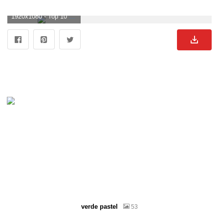
1920x1080 - Top 10 Punto Medio Noticias | Pizarra Fondo Hd. Fondo de pantalla HD 1080p de pizarra.
verde pastel
53