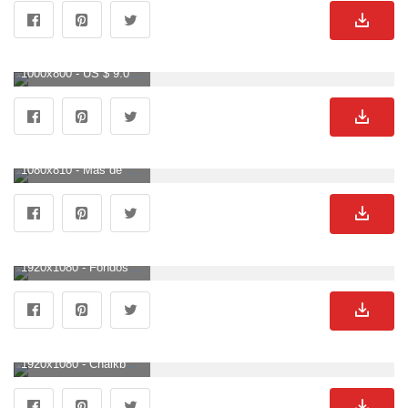
1000x800 - US $ 9.0 40% DE DESCUENTO | beibehang 3D obra de arte personalizada dibujo a mano pizarra en blanco y negro papel tapiz de cafetería bar restaurante restaurante papel tapiz en. Wallpaper de pizarra.
1080x810 - Más de 100 imágenes de pizarra | Descargar imágenes y fotos gratis en. Fondo para computadora de pizarra.
1920x1080 - Fondos de pantalla: texto, patrón, pizarra, textura, matemáticas, negro. Imágen HD 1080p de pizarra.
1920x1080 - Chalkboard Math Wallpapers - Los mejores fondos de Chalkboard Math. Fondo de pantalla HD 1080p de pizarra.