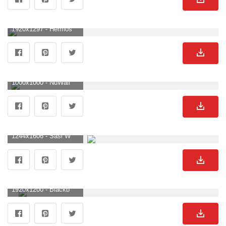
1920x1297 - Hermosos fondos de pantalla de pizarra | 45 fondos, imágenes, fotos. Fondo para computadora de pizarra.
1000x1000 - NuWallpaper 30.8 sq. Ft. Black Vintage Chalkboard Peel and Stick. Wallpaper de pizarra.
1244x1606 - Sasi Wallpaper. Imágen de pizarra.
1920x1200 - Blackboard Wallpaper Hd Group (33+), Fondos de pantalla HD. Imágen de pizarra.