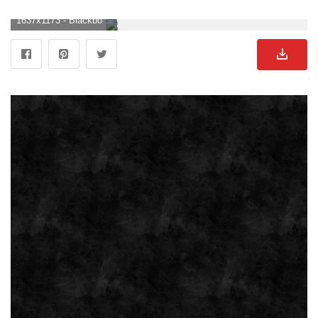
1637x1173 - Blackboard Wallpapers. Fondo de pantalla de pizarra.