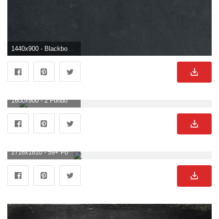
1440x900 - Blackboard Wallpapers. Fondo para computadora de pizarra.
1600x900 - 2 Fondos de pantalla de Blackboard HD | Imágenes de fondo. Imágen de pizarra.
2716x1810 - 59+ Fondos de pizarra. Fondo de pantalla de pizarra.