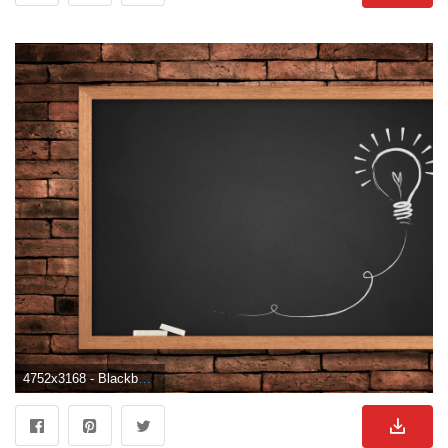
4752x3168 - Blackboard Wallpapers 4.77 Mb - 4USkY. Fondo de pantalla de pizarra.