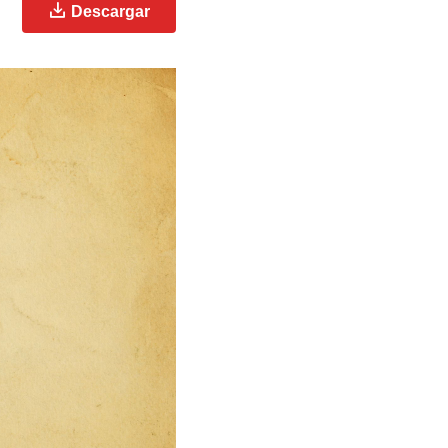
Descargar