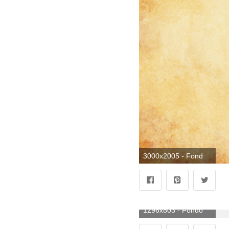
3000x2005 - Fondos de Pergamino. Fondo para computadora de pergamino.
1296x803 - Fondos de Pergamino. Wallpaper de pergamino.