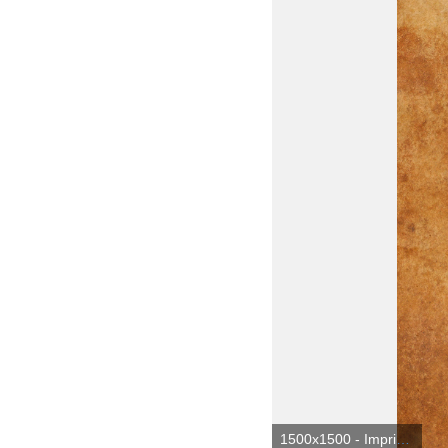
1500x1500 - Imprimir un fondo de pantalla. Fondo de pantalla de pergamino.