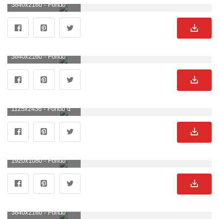
3840x2160 - Fondo de pantalla de 3840x2160. Imágen 4K Ultra HD de Nissan.
3840x2160 - Fondo de pantalla de 3840x2160. Fondo para computadora 4K Ultra HD de Nissan.
1125x2436 - Fondo de pantalla de 1125x2436. Fondo para móvil de Nissan.
1920x1080 - Fondo de pantalla de 1920x1080. Fondo de pantalla HD 1080p de Nissan.
3840x2160 - Fondo de pantalla de 3840x2160. Imágen 4K Ultra HD de Nissan.