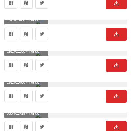
1920x1080 - Fondo de pantalla de 1920x1080. Wallpaper HD 1080p de Nissan.
1920x1200 - Fondo de pantalla de 1920x1200. Fondo de pantalla de Nissan.
1920x1080 - Fondo de pantalla de 1920x1080. Fondo para computadora HD 1080p de Nissan.
3554x1999 - Fondo de pantalla de 3554x1999. Wallpaper para escritorio de Nissan.