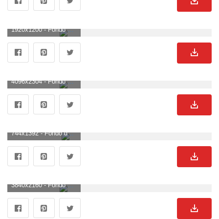
1920x1200 - Fondo de pantalla de 1920x1200. Fondo para computadora de Nissan.
4096x2304 - Fondo de pantalla de 4096x2304. Fondo de pantalla de Nissan.
744x1392 - Fondo de pantalla de 744x1392. Imágen de Nissan.
3840x2160 - Fondo de pantalla de 3840x2160. Fondo para computadora 4K Ultra HD de Nissan.