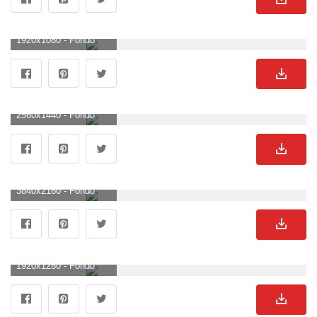
1920x1080 - Fondo de pantalla de 1920x1080. Imágen HD 1080p de Nissan.
2560x1440 - Fondo de pantalla de 2560x1440. Fondo de pantalla 2K de Nissan.
3840x2160 - Fondo de pantalla de 3840x2160. Imágen 4K Ultra HD de Nissan.
1920x1280 - Fondo de pantalla de 1920x1280. Fondo para computadora de Nissan.