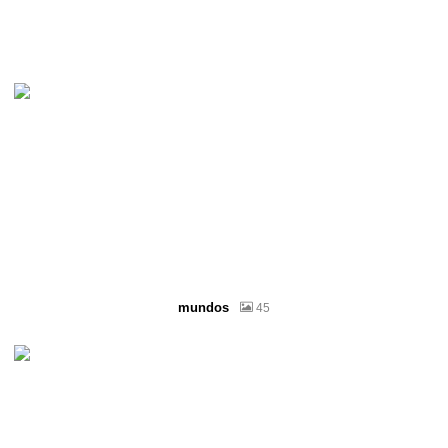
mundos
45