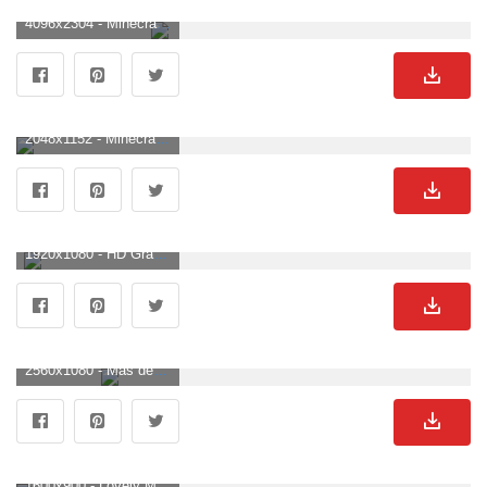
4096x2304 - Minecraft Wallpaper Maker. Fondo de pantalla de Minecraft.
2048x1152 - Minecraft árboles casas montañas agua 21189, HD Minecraft fondo de pantalla. Imágen de Minecraft.
1920x1080 - HD Gratis Minecraft Fondos de pantalla | Descargar gratis - 811636. Wallpaper para escritorio HD 1080p de Minecraft.
2560x1080 - Más de 75 fondos de pantalla de Minecraft. Imágen de Minecraft.
1600x900 - Lovely Minecraft Fondos de pantalla | minecraft | Minecraft fondo de pantalla. Fondo de pantalla de Minecraft.