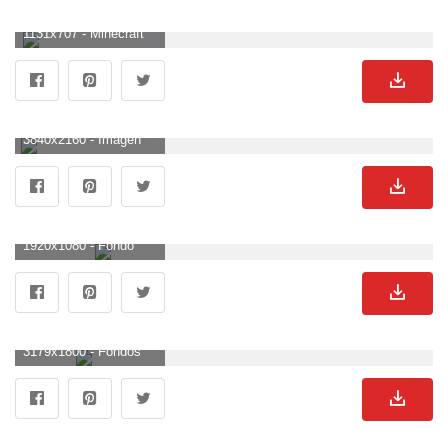
1131x707 - Minecraft Wallpaper Titulado Minecraft - Minecraft Pig Hd (# 61216. Wallpaper de Minecraft.
3840x2160 - Imagen superior de Minecraft, descarga la imagen de crear un lindo. Fondo para computadora 4K Ultra HD de Minecraft.
1920x1080 - Fondo de pantalla de Minecraft # 6865248. Imágen HD 1080p de Minecraft.
3179x1800 - Fondos de Minecraft gratis # 24KQM51 - 4USkY. Fondo para computadora de Minecraft.