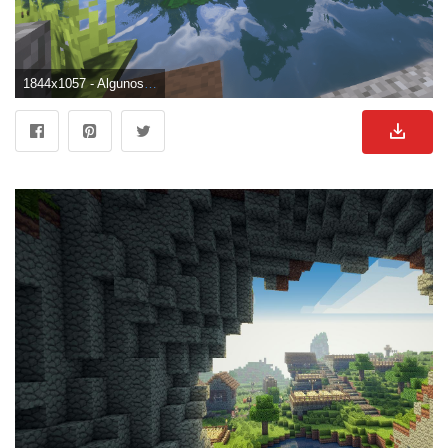
1844x1057 - Algunos fondos de minecraft que hice - Álbum en Imgur. Fondo para computadora de Minecraft.