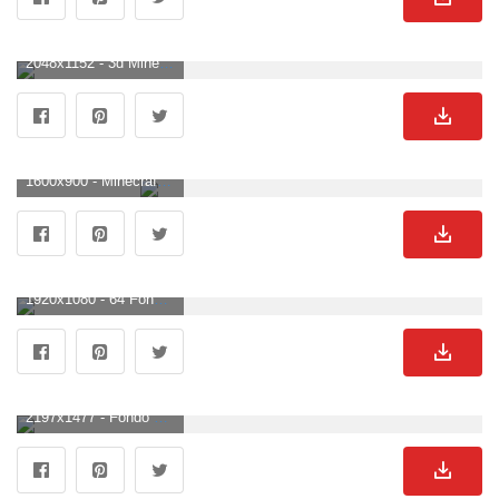
2048x1152 - 3d Minecraft Cinema 4d rinde ovejas, Lb Photo Realism, Minecraft Lb. Imágen de Minecraft.
1600x900 - Minecraft Wallpapers For Walls. Fondo de pantalla de Minecraft.
1920x1080 - 64 Fondos de pantalla 4K Ultra HD de Minecraft | Imágenes de fondo - Fondo de pantalla. Fondo para computadora HD 1080p de Minecraft.
2197x1477 - Fondo de pantalla de Minecraft, imágenes principales de Minecraft HQ, fondos de pantalla de Minecraft WD + 99. Fondo de pantalla de Minecraft.