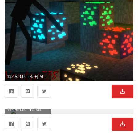
1920x1080 - 45+] Moviendo Fondos de Minecraft. Imágen HD 1080p de Minecraft.
1920x1080 - 85965 Videojuego HD Fondos de pantalla | Imágenes de fondo. Fondo para computadora HD 1080p de Minecraft.