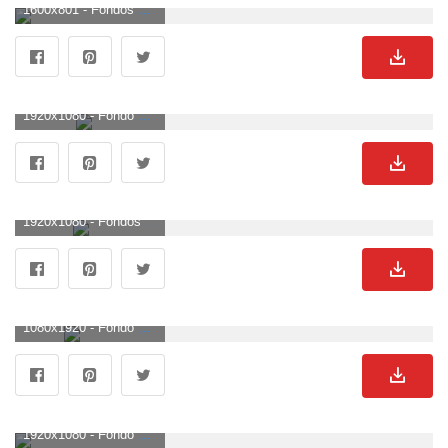
1600x801 - Fondos de Minecraft - Los mejores fondos de Minecraft gratis - WallpaperAccess. Wallpaper de Minecraft.
1920x1080 - Fondo de pantalla de Minecraft 13 - [1920x1080]. Imágen HD 1080p de Minecraft.
1920x1080 - Fondos de Minecraft | Mejores fondos de pantalla. Fondo para computadora HD 1080p de Minecraft.
1080x1920 - Fondo de pantalla de Minecraft - WebGameApp.com. Imágen de Minecraft.
1920x1080 - Fondo de pantalla de Minecraft - Minecraft Version Fisica Pc (# 61146) - HD. Wallpaper para escritorio HD 1080p de Minecraft.