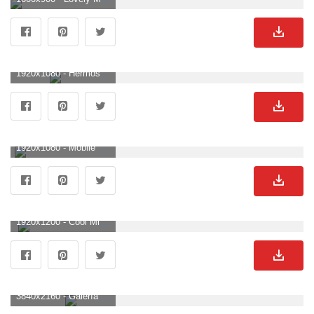
1920x1080 - Hermosos fondos de pantalla de Minecraft - Imgur. Fondo para computadora HD 1080p de Minecraft.
1920x1080 - Mobile Minecraft Wallpapers Desktop Wallpapers 4k High Definition. Fondo de pantalla HD 1080p de Minecraft.
1920x1200 - Cool Minecraft Wallpaper - Cool Wallpapers Of Minecraft (# 61491. Wallpaper de Minecraft.
3840x2160 - Galería de fondos de pantalla de Minecraft. Fondo para computadora 4K Ultra HD de Minecraft.