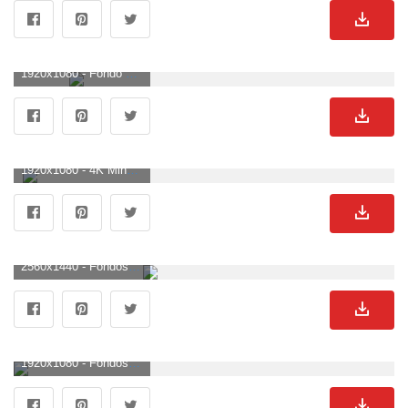
1920x1080 - Fondo de pantalla de Minecraft 47 - [1920x1080]. Fondo para computadora HD 1080p de Minecraft.
1920x1080 - 4K Minecraft Wallpapers - Los mejores fondos 4K Minecraft gratis. Fondo de pantalla HD 1080p de Minecraft.
2560x1440 - Fondos de Minecraft. Imágen 2K de Minecraft.
1920x1080 - Fondos de Minecraft - Fondo de Minecraft (# 61414) - Fondo de pantalla HD. Wallpaper para escritorio HD 1080p de Minecraft.