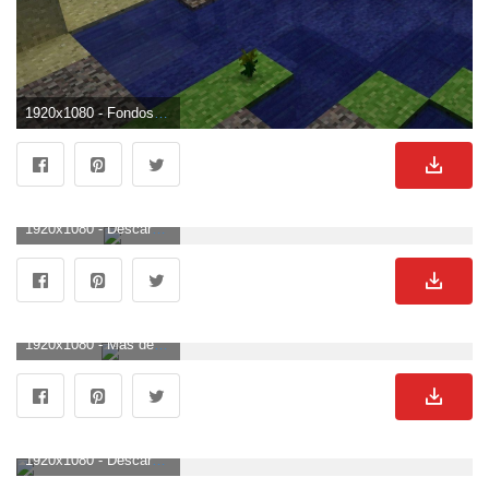
1920x1080 - Fondos de Minecraft 1920x1080 - Fondo de pantalla de la cueva. Fondo de pantalla HD 1080p de Minecraft.
1920x1080 - Descargar Minecraft Wallpapers HD gratis. Imágen HD 1080p de Minecraft.
1920x1080 - Más de 75 fondos de pantalla de Minecraft. Wallpaper HD 1080p de Minecraft.
1920x1080 - Descargar fondo de pantalla 1920x1080 Windows, Minecraft, Juego, Glass. Fondo de pantalla HD 1080p de Minecraft.