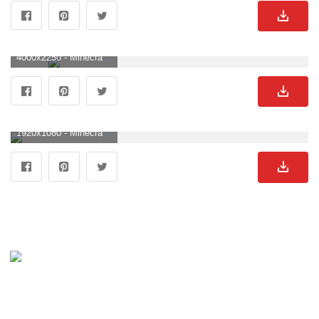
4000x2250 - Minecraft Wallpaper en newwallpaperdownload.com. Imágen de Minecraft.
1920x1080 - Minecraft Wallpapers Hd, Full HD 1080p, las mejores fotos HD Minecraft HD. Fondo de pantalla HD 1080p de Minecraft.