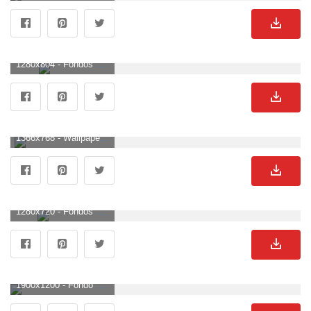
1280x804 - Fondos de pantalla de Minecraft | Minecraft fotos gratis. Fondo de pantalla de Minecraft.
1366x768 - Wallpaper Generator with skins - Otro Fan Art - Fan Art - Muestra tu. Imágen de Minecraft.
1280x720 - Fondos de Minecraft 338.94 Kb | WallpapersExpert.com. Fondo para computadora HD 720p de Minecraft.
1900x1200 - Fondo de pantalla de Minecraft | Minecraft Wallpapers 3D HD Wallpaper. Imágen de Minecraft.