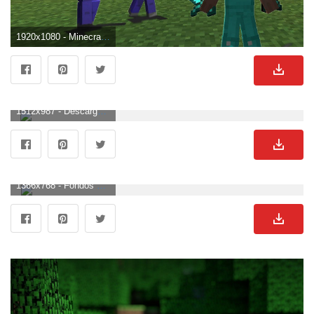
1920x1080 - Minecraft Wallpapers Herobrine - Fondo de pantalla Cueva. Imágen HD 1080p de Minecraft.
1512x987 - Descargar Minecraft Wallpaper | Biblioteca de fondos de pantalla. Fondo de pantalla de Minecraft.
1366x768 - Fondos de pantalla de minecraft - Fondos de pantalla para todos. Wallpaper para escritorio de Minecraft.