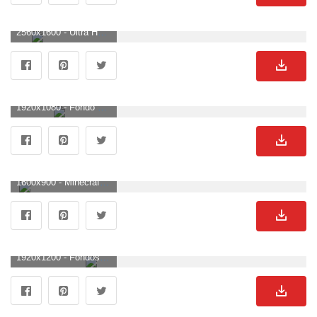
2560x1600 - Ultra HD Minecraft Fondos de pantalla # 6ZZIW62 - 4USkY. Fondo para computadora de Minecraft.
1920x1080 - Fondo de pantalla de Minecraft 14 - [1920x1080]. Wallpaper HD 1080p de Minecraft.
1600x900 - Minecraft Fondos De Diamante - Fondo De Pantalla De La Cueva. Fondo de pantalla de Minecraft.
1920x1200 - Fondos de Minecraft World (81+). Fondo para computadora de Minecraft.