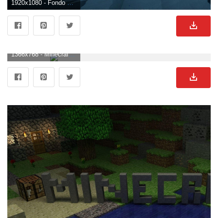
1920x1080 - Fondo de pantalla de Minecraft 1920x1080. Wallpaper HD 1080p de Minecraft.
1366x768 - Minecraft Wallpapers - Álbum en Imgur. Fondo para computadora de Minecraft.