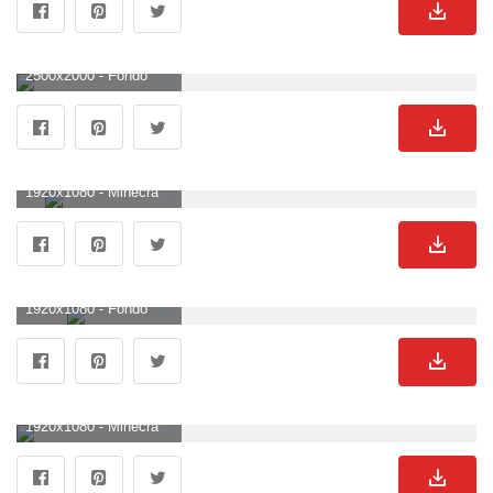
2500x2000 - Fondo de pantalla de Minecraft | 2500x2000 | ID: 15556 - WallpaperVortex.com. Wallpaper de Minecraft.
1920x1080 - Minecraft Wallpaper Mobs HD Wallpaper, imágenes de fondo. Fondo para computadora HD 1080p de Minecraft.
1920x1080 - Fondo de pantalla de Minecraft | 1920x1080 | # 42906. Fondo de pantalla HD 1080p de Minecraft.
1920x1080 - Minecraft fondos de escritorio 1920x1080 Full HD (1080p) fondos de escritorio. Imágen HD 1080p de Minecraft.