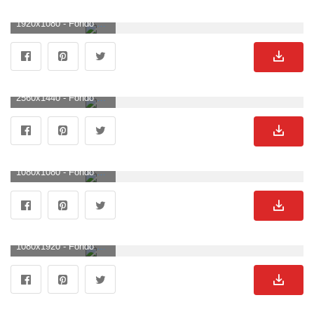
1920x1080 - Fondo de pantalla de 1920x1080. Wallpaper para escritorio HD 1080p de Miles Morales.
2560x1440 - Fondo de pantalla de 2560x1440. Fondo de pantalla 2K de Miles Morales.
1080x1080 - Fondo de pantalla de 1080x1080. Wallpaper de Miles Morales.
1080x1920 - Fondo de pantalla de 1080x1920. Fondo para móvil de Miles Morales.