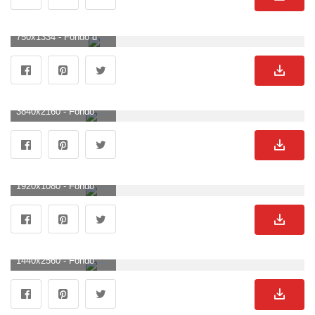
750x1334 - Fondo de pantalla de 750x1334. Fondo para móvil de Miles Morales.
3840x2160 - Fondo de pantalla de 3840x2160. Imágen 4K Ultra HD de Miles Morales.
1920x1080 - Fondo de pantalla de 1920x1080. Fondo para computadora HD 1080p de Miles Morales.
1440x2560 - Fondo de pantalla de 1440x2560. Fondo para móvil de Miles Morales.