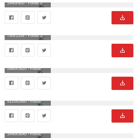
1440x900 - Fondo de pantalla de 1440x900. Imágen de Miles Morales.
750x1334 - Fondo de pantalla de 750x1334. Fondo de pantalla de Miles Morales.
2880x1620 - Fondo de pantalla de 2880x1620. Fondo para computadora de Miles Morales.
5120x2880 - Fondo de pantalla de 5120x2880. Wallpaper de Miles Morales.
1440x3040 - Fondo de pantalla de 1440x3040. Imágen de Miles Morales.