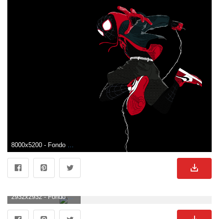
8000x5200 - Fondo de pantalla de 8000x5200. Fondo de pantalla de Miles Morales.
2932x2932 - Fondo de pantalla de 2932x2932. Fondo para móvil de Miles Morales.