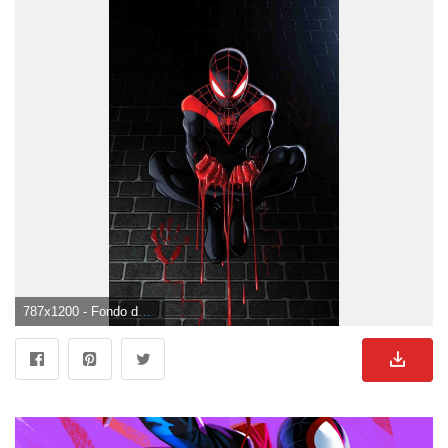
787x1200 - Fondo de pantalla de 787x1200. Fondo para móvil de Miles Morales.