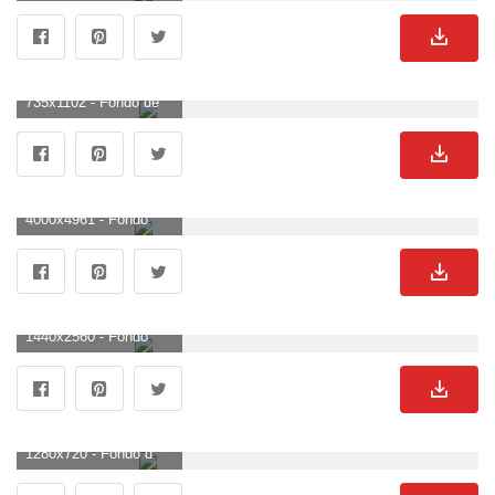
735x1102 - Fondo de pantalla de 735x1102. Fondo para móvil de Miles Morales.
4000x4961 - Fondo de pantalla de 4000x4961. Fondo de pantalla de Miles Morales.
1440x2560 - Fondo de pantalla de 1440x2560. Fondo de pantalla de Miles Morales.
1280x720 - Fondo de pantalla de 1280x720. Imágen HD 720p de Miles Morales.