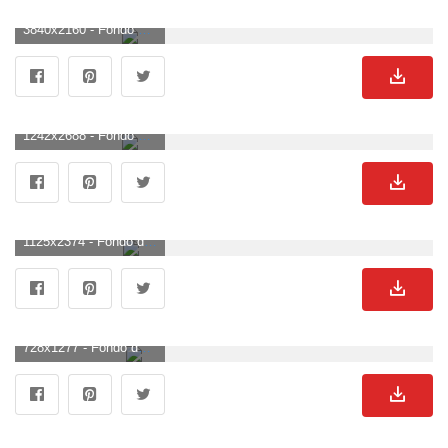
3840x2160 - Fondo de pantalla de 3840x2160. Imágen 4K Ultra HD de Miles Morales.
1242x2688 - Fondo de pantalla de 1242x2688. Wallpaper de Miles Morales.
1125x2374 - Fondo de pantalla de 1125x2374. Fondo de pantalla de Miles Morales.
728x1277 - Fondo de pantalla de 728x1277. Wallpaper de Miles Morales.