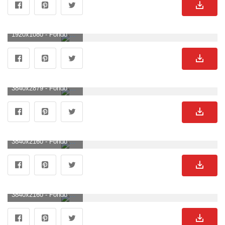
1920x1080 - Fondo de pantalla de 1920x1080. Fondo para computadora HD 1080p de Miles Morales.
3840x2879 - Fondo de pantalla de 3840x2879. Wallpaper de Miles Morales.
3840x2160 - Fondo de pantalla de 3840x2160. Fondo para computadora 4K Ultra HD de Miles Morales.
3840x2160 - Fondo de pantalla de 3840x2160. Fondo de pantalla 4K Ultra HD de Miles Morales.