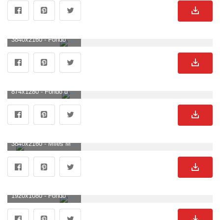
3840x2160 - Fondo de pantalla de 3840x2160. Imágen 4K Ultra HD de Miles Morales.
874x1280 - Fondo de pantalla de 874x1280. Fondo de pantalla de Miles Morales.
3840x2160 - Miles Morales (Spider-Man) 4K 8K HD Marvel fondo de pantalla. Imágen 4K Ultra HD de Miles Morales.
1920x1080 - Fondo de pantalla de 1920x1080. Wallpaper HD 1080p de Miles Morales.