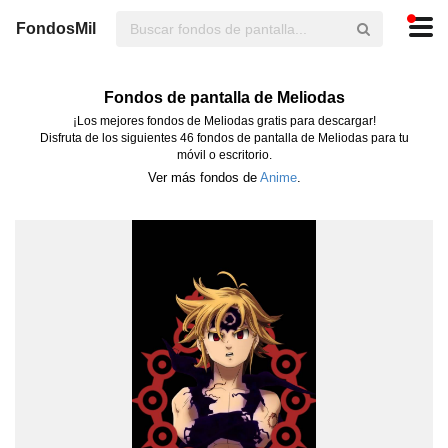
FondosMil
Fondos de pantalla de Meliodas
¡Los mejores fondos de Meliodas gratis para descargar!
Disfruta de los siguientes 46 fondos de pantalla de Meliodas para tu
móvil o escritorio.
Ver más fondos de
Anime
.