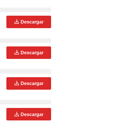
Descargar
Descargar
Descargar
Descargar