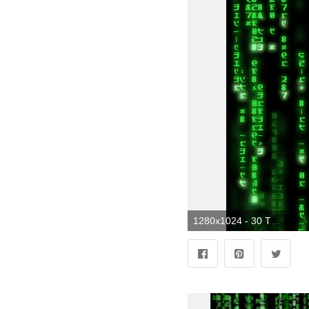
1280x1024 - 30 The Matrix Fondos de pantalla HD | Imágenes de fondo. Fondo para computadora de Matrix.