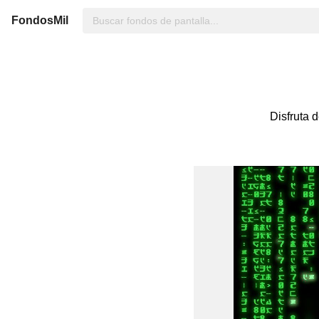
FondosMil
Disfruta d