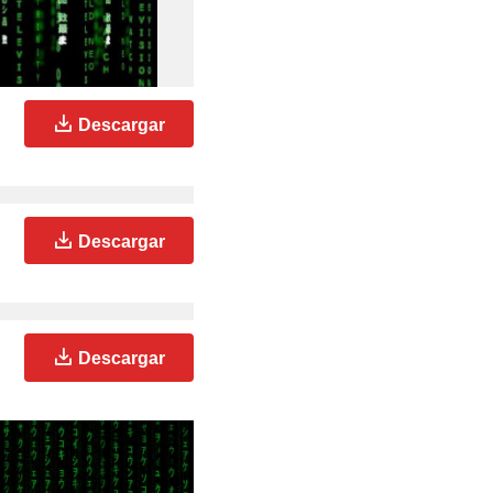
Descargar
Descargar
Descargar