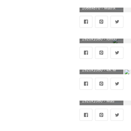
1088x870 - Matrix Wallpapers HD. Fondo para computadora de Matrix.
1920x1080 - fondos de pantalla de matriz de pantalla ancha hd para escritorio | ololoshenka en 2019. Wallpaper HD 1080p de Matrix.
1920x1080 - 4K Matrix Wallpapers - Los mejores fondos de 4K Matrix - WallpaperAccess. Fondo de pantalla HD 1080p de Matrix.
1920x1080 - Más de 55 fondos de pantalla de Matrix Code - Descarga. Fondo para computadora HD 1080p de Matrix.