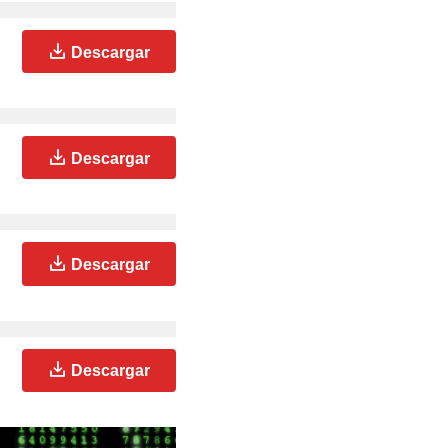
Descargar
Descargar
Descargar
Descargar