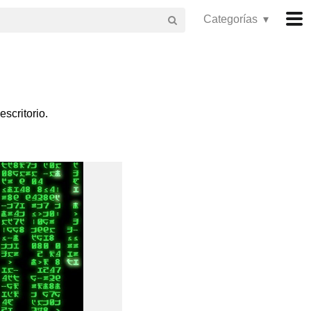
Categorías ▾
escritorio.