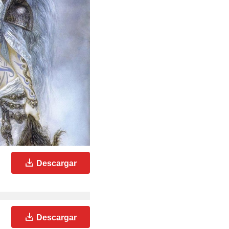
Descargar
Descargar