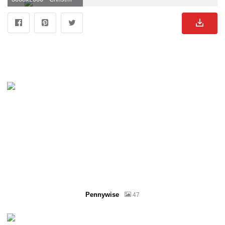
Pennywise
47