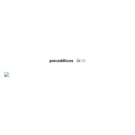
psicodélicos
58