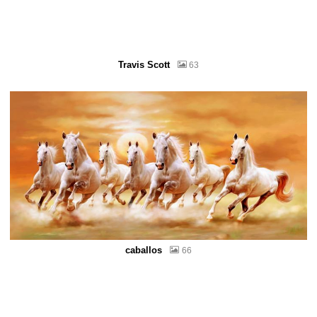
Travis Scott
63
caballos
66