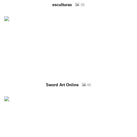
esculturas
36
Sword Art Online
46