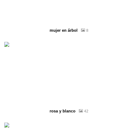
mujer en árbol
8
rosa y blanco
42