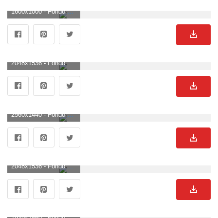
1600x1000 - Fondo de pantalla de 1600x1000. Imágen de lagos.
2048x1536 - Fondo de pantalla de 2048x1536. Wallpaper de lagos.
2560x1440 - Fondo de pantalla de 2560x1440. Wallpaper para escritorio 2K de lagos.
2048x1536 - Fondo de pantalla de 2048x1536. Imágen de lagos.
1939x2560 - Fondo de pantalla de 1939x2560. Imágen de lagos.