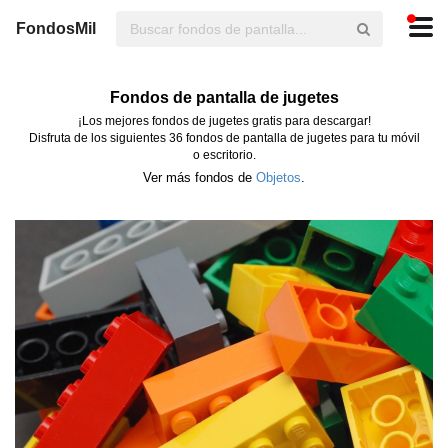
FondosMil
Fondos de pantalla de jugetes
¡Los mejores fondos de jugetes gratis para descargar!
Disfruta de los siguientes 36 fondos de pantalla de jugetes para tu móvil
o escritorio.
Ver más fondos de
Objetos
.