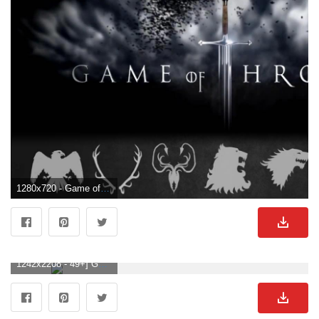
1280x720 - Game of Thrones wallpaper HD descarga gratuita. Imágen HD 720p de Juego de Tronos.
1242x2208 - 49+] Game of Thrones iPhone Fondos de pantalla. Fondo para móvil de Juego de Tronos.