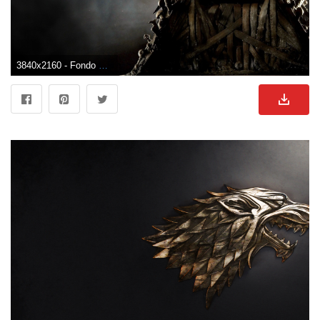
3840x2160 - Fondo de pantalla de 4K de Game of Thrones (más de 66 imágenes). Fondo de pantalla 4K Ultra HD de Juego de Tronos.