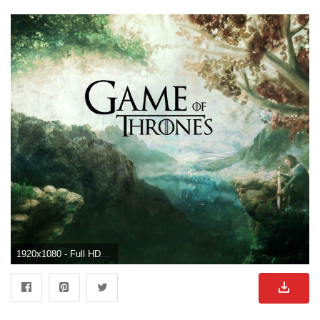
1920x1080 - Full HD 1080p Juego de tronos Wallpapers HD, Fondos de escritorio. Fondo de pantalla HD 1080p de Juego de Tronos.