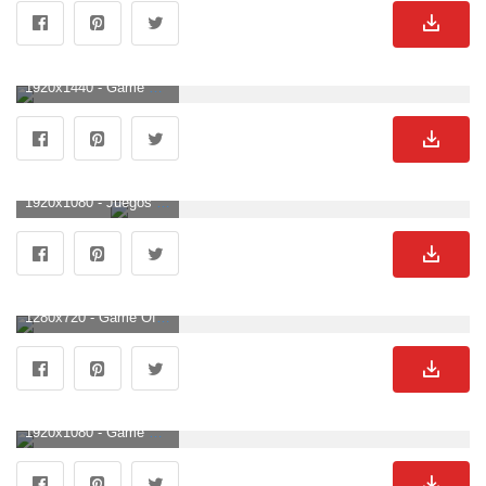
1920x1440 - Game Of Thrones Wallpapers House Baratheon ~ Juegos de acción y aventuras. Imágen de Juego de Tronos.
1920x1080 - Juegos de tronos fondos de pantalla hd. Fondo para computadora HD 1080p de Juego de Tronos.
1280x720 - Game Of Thrones Season 8 Wallpaper 4K / HD para dispositivos móviles y PC. Imágen HD 720p de Juego de Tronos.
1920x1080 - Game Of Thrones Handy Wallpaper - (42+) Fondos de pantalla grupales. Fondo de pantalla HD 1080p de Juego de Tronos.