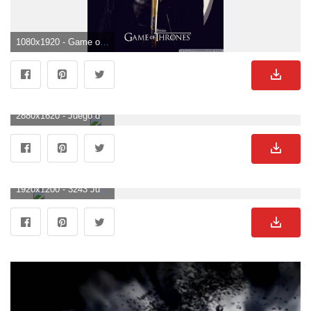
1080x1920 - Game of Thrones Wallpapers Descarga las últimas imágenes HD de GOT. Wallpaper de Juego de Tronos.
2880x1620 - Juego de tronos 8 Wallpapers. Fondo para computadora de Juego de Tronos.
1920x1200 - 3243 Juego de tronos HD Wallpapers | Imágenes de fondo. Fondo de pantalla de Juego de Tronos.