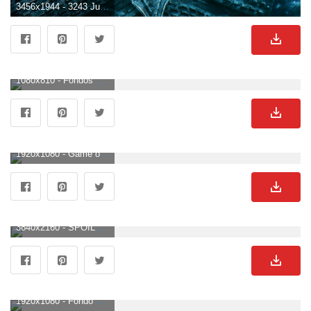
3456x1944 - 3243 Juego de tronos HD Wallpapers | Imágenes de fondo. Fondo de pantalla de Juego de Tronos.
1080x810 - Fondos de Juego de tronos de Mahin Abubacker Badusha en Dribbble. Wallpaper para escritorio de Juego de Tronos.
1920x1080 - Game of Thrones Fondos de pantalla Imágenes Fotos Imágenes Fondos | HD. Fondo de pantalla HD 1080p de Juego de Tronos.
3840x2160 - SPOILERS] 4K Wallpaper: Cast of Game of Thrones: gameofthrones. Imágen 4K Ultra HD de Juego de Tronos.
1920x1080 - Fondo de pantalla de Juego de Tronos, Juego de Tronos, Libro de citas HD fondo de pantalla. Fondo para computadora HD 1080p de Juego de Tronos.