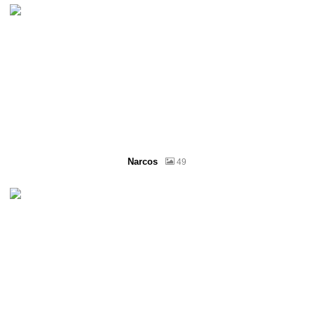
Narcos
49