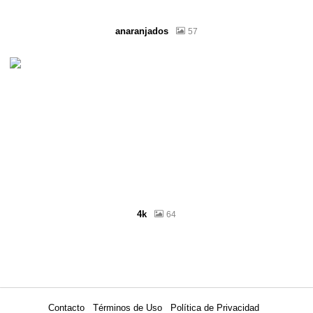
anaranjados
57
4k
64
Contacto
Términos de Uso
Política de Privacidad