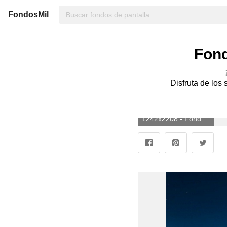
FondosMil
Fond
Disfruta de los 
1242x2208 - Fondo de pantalla de 1242x2208. Imágen de Hotel Transilvania.