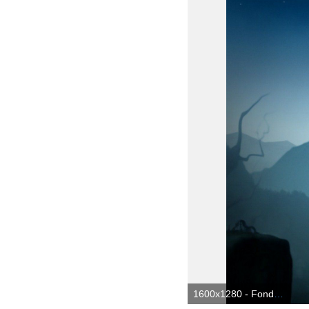
1600x1280 - Fondo de pantalla de 1600x1280. Fondo para computadora de Hotel Transilvania.