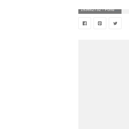
1536x2732 - Fondo de pantalla de 1536x2732. Fondo para móvil de Hotel Transilvania.