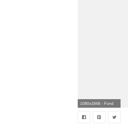
1080x1848 - Fondo de pantalla de 1080x1848. Imágen de Hotel Transilvania.