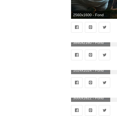
2560x1600 - Fondo de pantalla de 2560x1600. Fondo de pantalla de Hotel Transilvania.
3840x2160 - Fondo de pantalla de 3840x2160. Imágen 4K Ultra HD de Hotel Transilvania.
1024x1024 - Fondo de pantalla de 1024x1024. Fondo de pantalla de Hotel Transilvania.
3000x1622 - Fondo de pantalla de 3000x1622. Fondo para computadora de Hotel Transilvania.