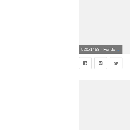
820x1459 - Fondo de pantalla de 820x1459. Fondo de pantalla de Hotel Transilvania.