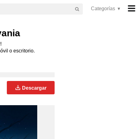
Categorías ▾
vania
!
vil o escritorio.
Descargar