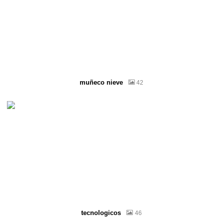
muñeco nieve
42
tecnologicos
46