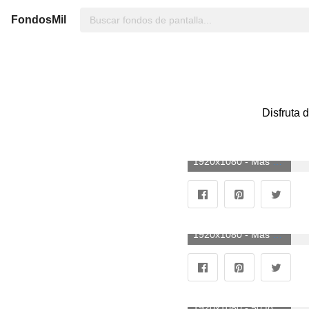
FondosMil
Disfruta d
1920x1080 - Más de 74 fondos de escritorio futuristas. Fondo de pantalla HD 1080p futuristas.
1920x1080 - Más de 80 fondos de pantalla futuristas. Wallpaper HD 1080p futuristas.
1920x1080 - 50 fondos de pantalla de ciudad futurista. Fondo para computadora HD 1080p futuristas.