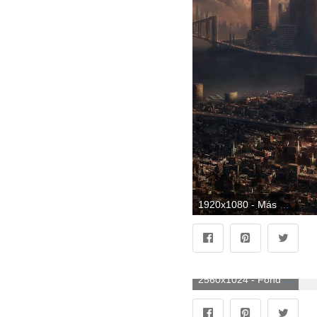
1920x1080 - Más de 80 fondos de pantalla futuristas. Fondo para computadora HD 1080p futuristas.
2560x1024 - Fondos de Escritorio Futuristas. Wallpaper futuristas.