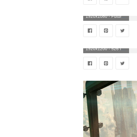
1920x1080 - Futuristic City Wallpaper 1920x1080 (más de 75 imágenes). Imágen HD 1080p futuristas.
1920x1200 - 526 fondos de pantalla de futurista HD | Imágenes de fondo. Fondo para computadora futuristas.