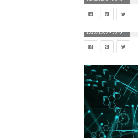
1920x1080 - 50 fondos de pantalla de ciudad futurista. Imágen HD 1080p futuristas.