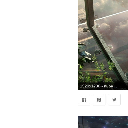
1920x1200 - nubes, plantas, futurista :: Fondos de pantalla. Imágen futuristas.