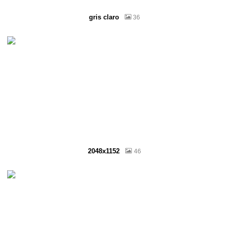
gris claro
36
2048x1152
46