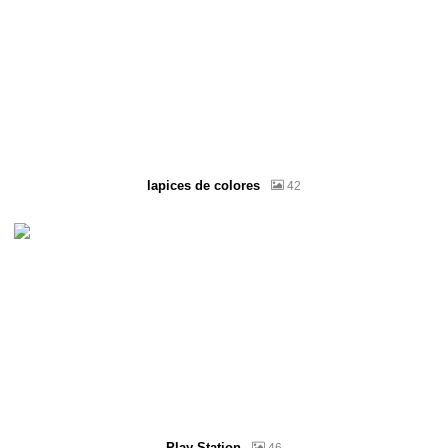
lapices de colores
42
Play Station