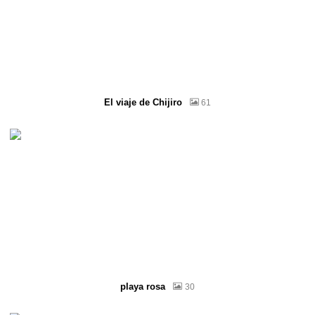
El viaje de Chijiro
61
playa rosa
30