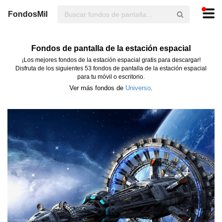
FondosMil
Fondos de pantalla de la estación espacial
¡Los mejores fondos de la estación espacial gratis para descargar!
Disfruta de los siguientes 53 fondos de pantalla de la estación espacial
para tu móvil o escritorio.
Ver más fondos de
Universo
.