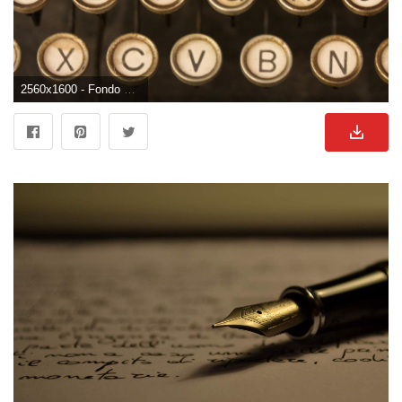
2560x1600 - Fondo de pantalla de 2560x1600. Wallpaper para escritorio de escribir.