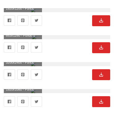
1920x1200 - Fondo de pantalla de 1920x1200. Fondo para computadora de escribir.
853x1280 - Fondo de pantalla de 853x1280. Fondo para móvil de escribir.
3200x2400 - Fondo de pantalla de 3200x2400. Fondo de pantalla de escribir.
1920x1080 - Fondo de pantalla de 1920x1080. Fondo de pantalla HD 1080p de escribir.