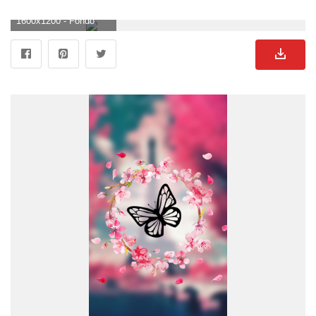
1600x1200 - Fondo de pantalla de 1600x1200. Fondo de pantalla de escribir.