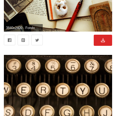
3840x2400 - Fondo de pantalla de 3840x2400. Fondo para computadora de escribir.