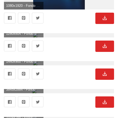
1080x1920 - Fondo de pantalla de 1080x1920. Imágen de escribir.
1280x804 - Fondo de pantalla de 1280x804. Fondo de pantalla de escribir.
1440x900 - Fondo de pantalla de 1440x900. Fondo de pantalla de escribir.
3845x2884 - Fondo de pantalla de 3845x2884. Fondo de pantalla de escribir.
1024x768 - Fondo de pantalla de 1024x768. Fondo para computadora de escribir.