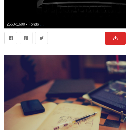
2560x1600 - Fondo de pantalla de 2560x1600. Fondo de pantalla de escribir.