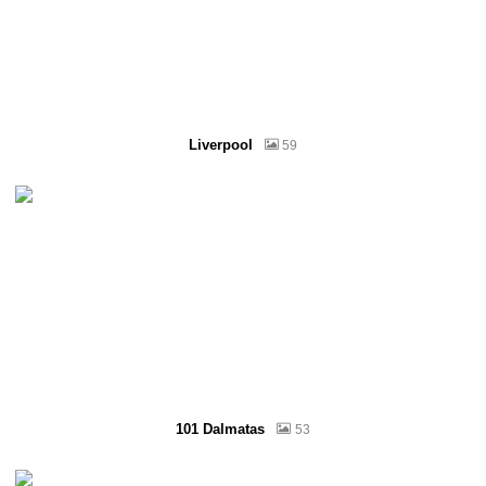
Liverpool
59
101 Dalmatas
53