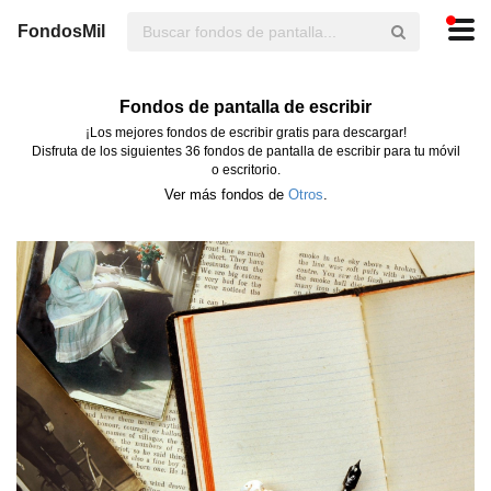
FondosMil
Fondos de pantalla de escribir
¡Los mejores fondos de escribir gratis para descargar!
Disfruta de los siguientes 36 fondos de pantalla de escribir para tu móvil
o escritorio.
Ver más fondos de
Otros
.