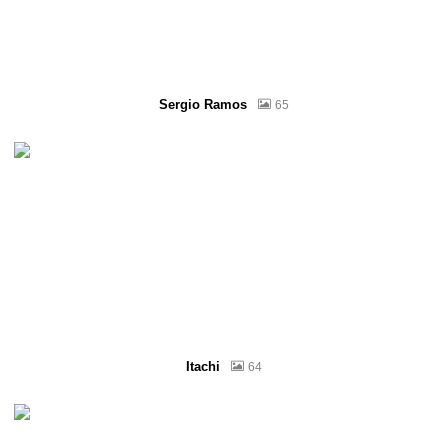
Sergio Ramos
65
Itachi
64