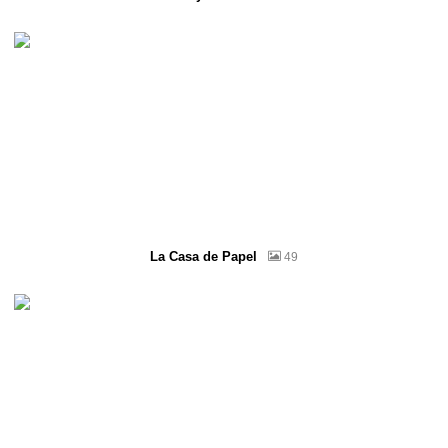
La Casa de Papel
49