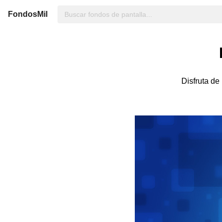
FondosMil
Disfruta de 