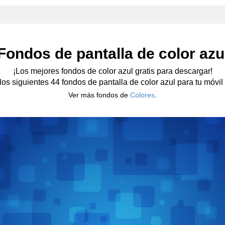
Fondos de pantalla de color azu
¡Los mejores fondos de color azul gratis para descargar!
los siguientes 44 fondos de pantalla de color azul para tu móvil 
Ver más fondos de
Colores
.