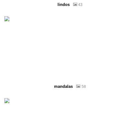
lindos
43
mandalas
58