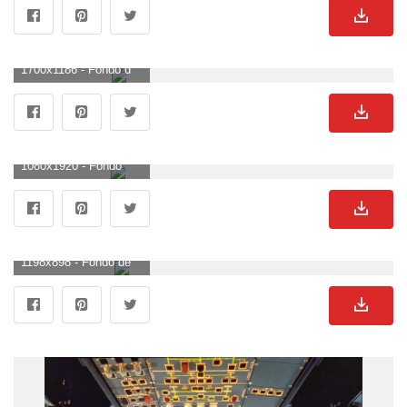
1700x1186 - Fondo de pantalla de 1700x1186. Fondo de pantalla de cabina.
1080x1920 - Fondo de pantalla de 1080x1920. Imágen de cabina.
1198x898 - Fondo de pantalla de 1198x898. Wallpaper para escritorio de cabina.