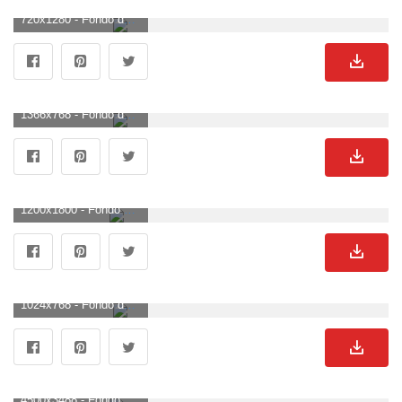
720x1280 - Fondo de pantalla de 720x1280. Imágen de cabina.
1366x768 - Fondo de pantalla de 1366x768. Fondo de pantalla de cabina.
1200x1800 - Fondo de pantalla de 1200x1800. Wallpaper de cabina.
1024x768 - Fondo de pantalla de 1024x768. Wallpaper para escritorio de cabina.
4500x3488 - Fondo de pantalla de 4500x3488. Imágen de cabina.