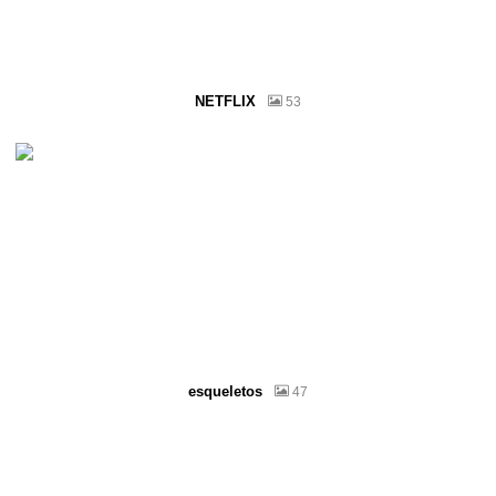
NETFLIX
53
esqueletos
47