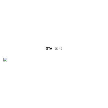
GTA
49