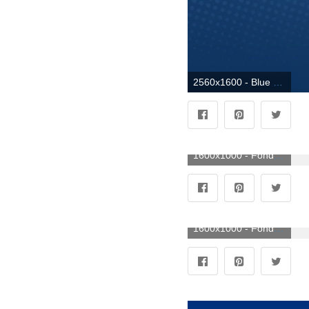
2560x1600 - Blue Wallpaper HD (más de 72 imágenes). Fondo para computadora azules.
1600x1000 - Fondo de pantalla 1600x1000. Imágen azules.
1600x1000 - Fondo de pantalla 1600x1000. Wallpaper para escritorio azules.