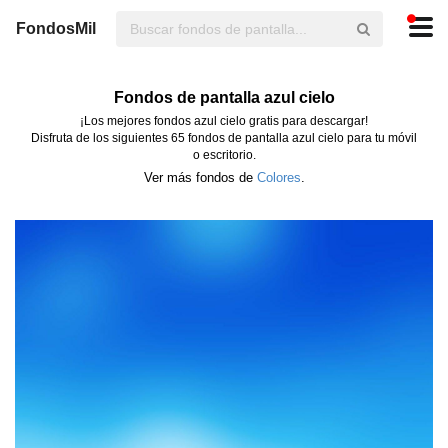
FondosMil
Fondos de pantalla azul cielo
¡Los mejores fondos azul cielo gratis para descargar!
Disfruta de los siguientes 65 fondos de pantalla azul cielo para tu móvil
o escritorio.
Ver más fondos de
Colores
.