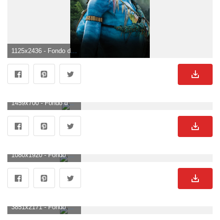
1125x2436 - Fondo de pantalla de 1125x2436. Fondo para móvil de Avatar.
1459x700 - Fondo de pantalla de 1459x700. Fondo de pantalla de Avatar.
1080x1920 - Fondo de pantalla de 1080x1920. Wallpaper para celular de Avatar.
3851x2171 - Fondo de pantalla de 3851x2171. Fondo para computadora de Avatar.