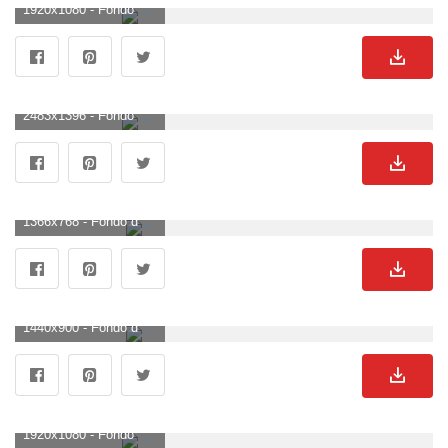
1920x1080 - Fondo de pantalla de 1920x1080. Fondo de pantalla HD 1080p de Avatar.
2483x1396 - Fondo de pantalla de 2483x1396. Fondo de pantalla de Avatar.
1366x768 - Fondo de pantalla de 1366x768. Wallpaper para escritorio de Avatar.
1440x900 - Fondo de pantalla de 1440x900. Fondo para computadora de Avatar.
1920x1080 - Fondo de pantalla de 1920x1080. Imágen HD 1080p de Avatar.