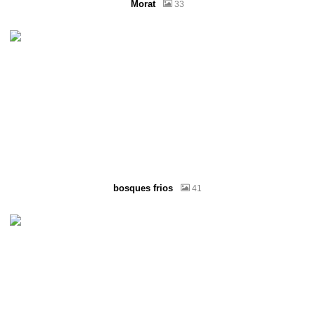
Morat
33
bosques frios
41