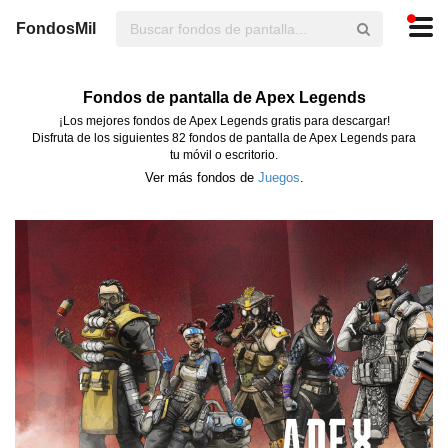
FondosMil
Fondos de pantalla de Apex Legends
¡Los mejores fondos de Apex Legends gratis para descargar!
Disfruta de los siguientes 82 fondos de pantalla de Apex Legends para
tu móvil o escritorio.
Ver más fondos de
Juegos
.