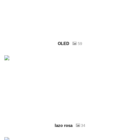
OLED
59
lazo rosa
34