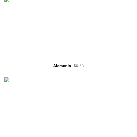
Alemania
63