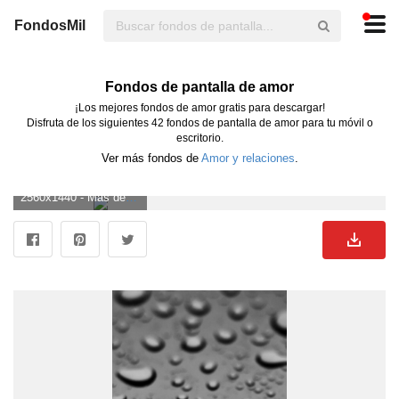
FondosMil
Fondos de pantalla de amor
¡Los mejores fondos de amor gratis para descargar!
Disfruta de los siguientes 42 fondos de pantalla de amor para tu móvil o
escritorio.
Ver más fondos de
Amor y relaciones
.
2560x1440 - Más de 65 fondos de pantalla de amor. Fondo de pantalla 2K de amor.