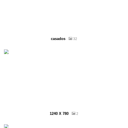
casados
32
1240 X 780
2