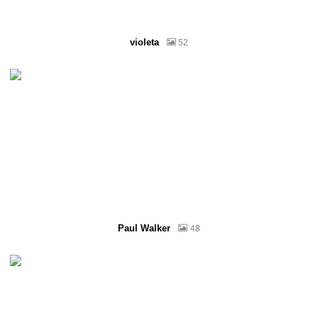
violeta
52
Paul Walker
48