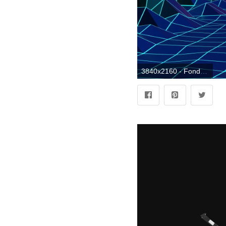
3840x2160 - Fondo de pantalla 3840x2160. Imágen 4K Ultra HD aesthetic PC.