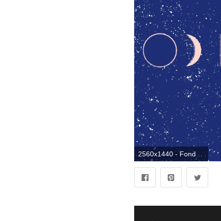
2560x1440 - Fondo de pantalla 2560x1440. Fondo de pantalla 2K aesthetic PC.