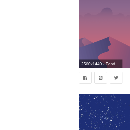
2560x1440 - Fondo de pantalla 2560x1440. Fondo para computadora 2K aesthetic PC.