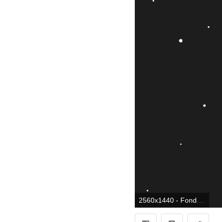
2560x1440 - Fondo de pantalla 2560x1440. Imágen 2K aesthetic PC.