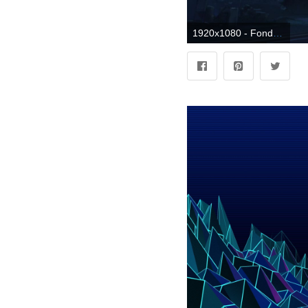
1920x1080 - Fondo de pantalla 1920x1080. Wallpaper para escritorio HD 1080p aesthetic PC.