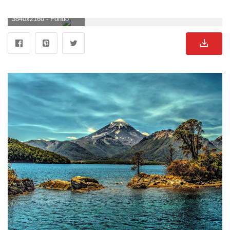
3840x2160 - Fondo de pantalla de 3840x2160. Imágen 4K Ultra HD de 8K Ultra HD.