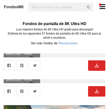
FondosMil
Fondos de pantalla de 8K Ultra HD
¡Los mejores fondos de 8K Ultra HD gratis para descargar!
Disfruta de los siguientes 57 fondos de pantalla de 8K Ultra HD para tu
móvil o escritorio.
Ver más fondos de
Resoluciones
.
3840x2160 - Fondo de pantalla de 3840x2160. Fondo para computadora 4K Ultra HD de 8K Ultra HD.
3840x2160 - Fondo de pantalla de 3840x2160. Imágen 4K Ultra HD de 8K Ultra HD.