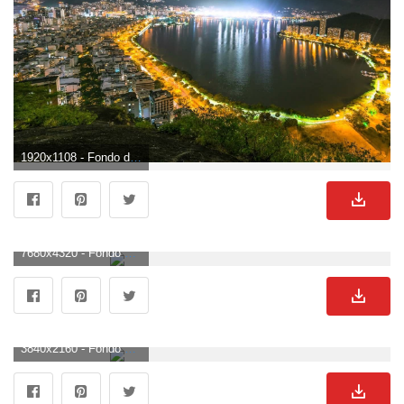
1920x1108 - Fondo de pantalla de 1920x1108. Wallpaper de 8K Ultra HD.
7680x4320 - Fondo de pantalla de 7680x4320. Fondo de pantalla 8K de 8K Ultra HD.
3840x2160 - Fondo de pantalla de 3840x2160. Fondo para computadora 4K Ultra HD de 8K Ultra HD.