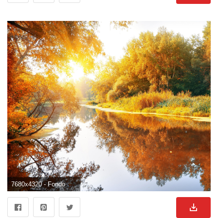
7680x4320 - Fondo de pantalla de 7680x4320. Fondo de pantalla 8K de 8K Ultra HD.