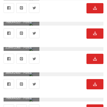
7680x4320 - Fondo de pantalla de 7680x4320. Wallpaper 8K de 8K Ultra HD.
2164x1068 - Fondo de pantalla de 2164x1068. Fondo para computadora de 8K Ultra HD.
3840x2400 - Fondo de pantalla de 3840x2400. Imágen de 8K Ultra HD.
7680x4320 - Fondo de pantalla de 7680x4320. Fondo de pantalla 8K de 8K Ultra HD.