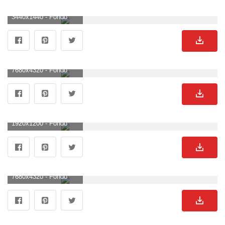
3440x1440 - Fondo de pantalla de 3440x1440. Fondo para computadora de 8K Ultra HD.
7680x4320 - Fondo de pantalla de 7680x4320. Imágen 8K de 8K Ultra HD.
1920x1200 - Fondo de pantalla de 1920x1200. Fondo de pantalla de 8K Ultra HD.
7680x4320 - Fondo de pantalla de 7680x4320. Fondo para computadora 8K de 8K Ultra HD.