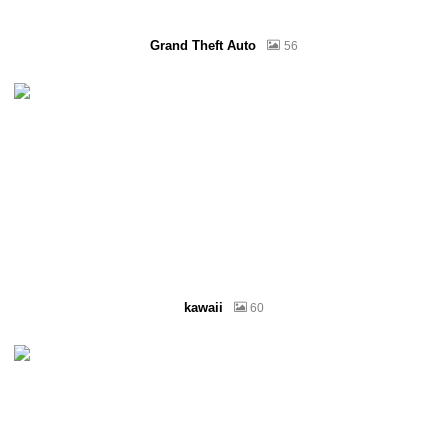
Grand Theft Auto
56
kawaii
60