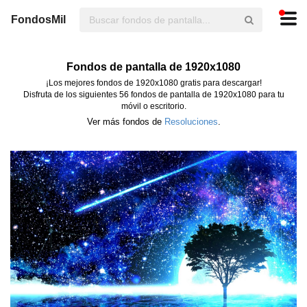
FondosMil
Fondos de pantalla de 1920x1080
¡Los mejores fondos de 1920x1080 gratis para descargar!
Disfruta de los siguientes 56 fondos de pantalla de 1920x1080 para tu
móvil o escritorio.
Ver más fondos de
Resoluciones
.