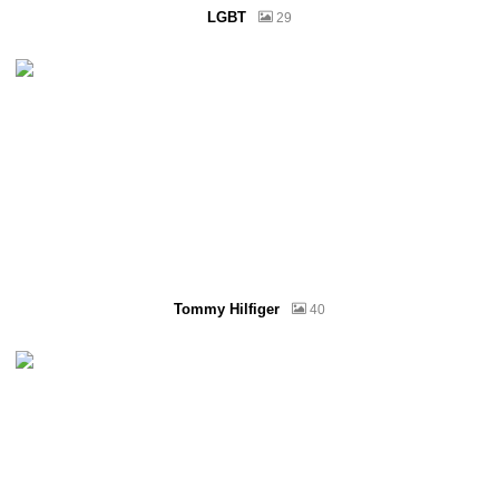
LGBT
29
Tommy Hilfiger
40