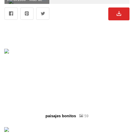
paisajes bonitos
59