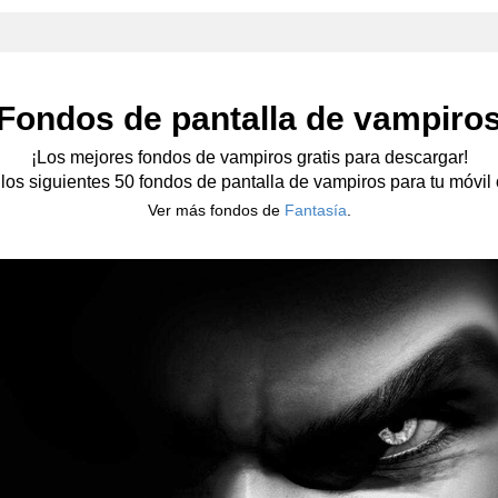
Fondos de pantalla de vampiro
¡Los mejores fondos de vampiros gratis para descargar!
 los siguientes 50 fondos de pantalla de vampiros para tu móvil o
Ver más fondos de
Fantasía
.