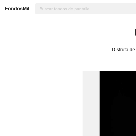
FondosMil
Disfruta de