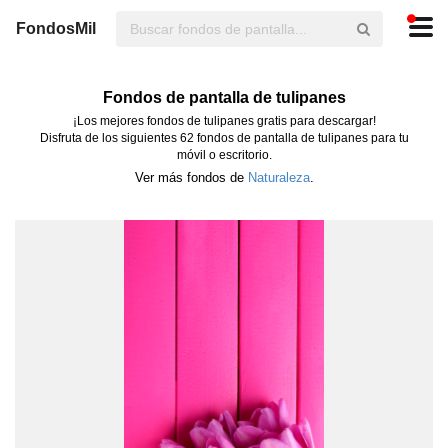
FondosMil
Fondos de pantalla de tulipanes
¡Los mejores fondos de tulipanes gratis para descargar!
Disfruta de los siguientes 62 fondos de pantalla de tulipanes para tu
móvil o escritorio.
Ver más fondos de
Naturaleza
.