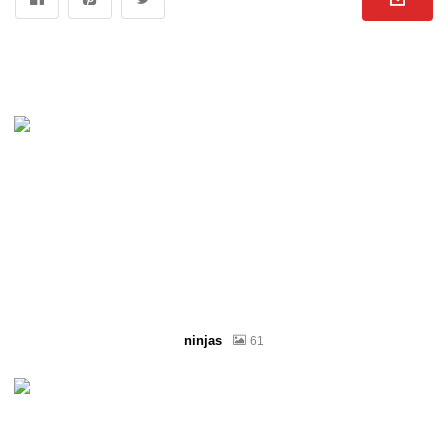
ninjas
61