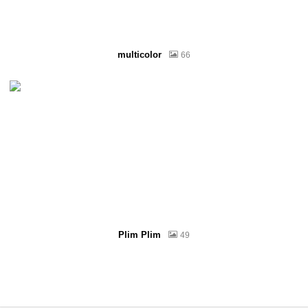
multicolor
66
Plim Plim
49