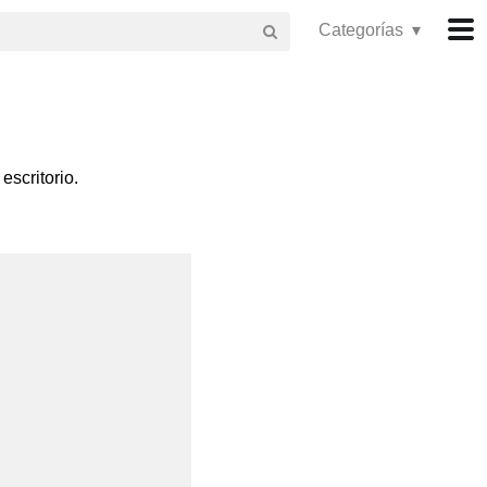
Categorías ▾
escritorio.