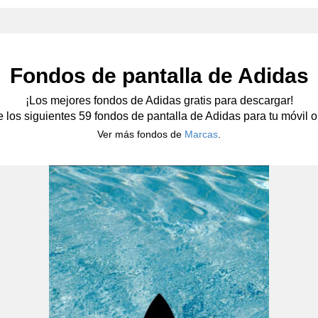
Fondos de pantalla de Adidas
¡Los mejores fondos de Adidas gratis para descargar!
e los siguientes 59 fondos de pantalla de Adidas para tu móvil o 
Ver más fondos de
Marcas
.