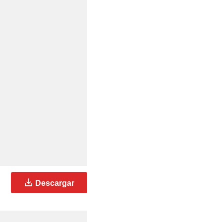
Descargar