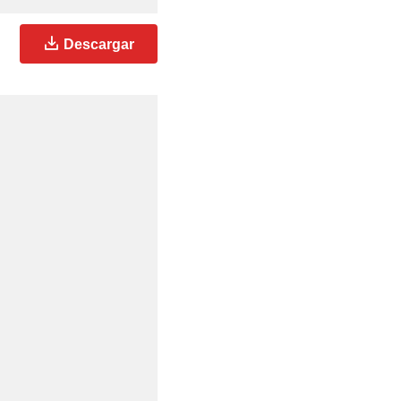
Descargar